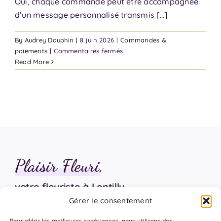
Oui, chaque commande peut être accompagnée
d’un message personnalisé transmis [...]
By
Audrey Dauphin
|
8 juin 2026
|
Commandes &
sur
paiements
|
Commentaires fermés
Puis-
Read More
je
ajouter
un
message
personnalisé
?
Plaisir Fleuri
,
votre fleuriste à Lentilly
Gérer le consentement
06 18 17 18 94
Pour offrir les meilleures expériences, nous utilisons des