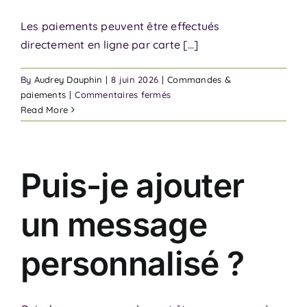
Les paiements peuvent être effectués
directement en ligne par carte [...]
By
Audrey Dauphin
|
8 juin 2026
|
Commandes &
sur
paiements
|
Commentaires fermés
Quels
Read More
moyens
de
paiement
acceptez-
Puis-je ajouter
vous
?
un message
personnalisé ?