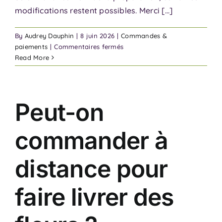
modifications restent possibles. Merci [...]
By
Audrey Dauphin
|
8 juin 2026
|
Commandes &
sur
paiements
|
Commentaires fermés
Puis-
Read More
je
modifier
ma
commande
Peut-on
après
validation
commander à
?
distance pour
faire livrer des