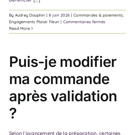
By
Audrey Dauphin
|
8 juin 2026
|
Commandes & paiements
,
sur
Engagements Plaisir Fleuri
|
Commentaires fermés
Pourquoi
Read More
choisir
un
artisan
fleuriste
Puis-je modifier
local
?
ma commande
après validation
?
Selon l’avancement de la préparation, certaines