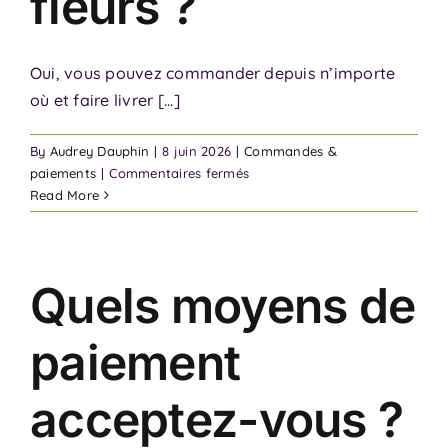
fleurs ?
Oui, vous pouvez commander depuis n’importe
où et faire livrer [...]
By
Audrey Dauphin
|
8 juin 2026
|
Commandes &
sur
paiements
|
Commentaires fermés
Peut-
Read More
on
commander
à
distance
Quels moyens de
pour
faire
paiement
livrer
des
fleurs
acceptez-vous ?
?