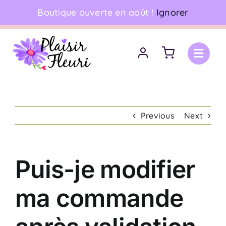
Skip
Boutique ouverte en août !
Ignorer
06 18 17 18 94
•
Livraison à domicile
to
content
Previous
Next
Puis-je modifier
ma commande