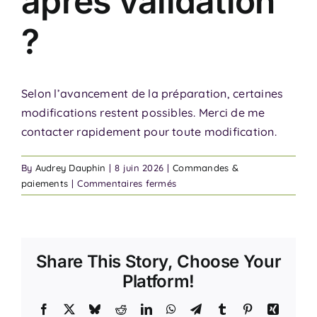
après validation
?
Selon l’avancement de la préparation, certaines
modifications restent possibles. Merci de me
contacter rapidement pour toute modification.
By
Audrey Dauphin
|
8 juin 2026
|
Commandes &
sur
paiements
|
Commentaires fermés
Puis-
je
modifier
ma
Share This Story, Choose Your
commande
après
Platform!
validation
?
Facebook
X
Bluesky
Reddit
LinkedIn
WhatsApp
Telegram
Tumblr
Pinterest
Xing