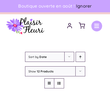
Skip
Boutique ouverte en août !
Ignorer
06 18 17 18 94
•
Livraison à domicile
to
content
Sort by
Date
Show
12 Products