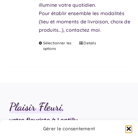
illumine votre quotidien.
Pour établir ensemble les modalités
(lieu et moments de livraison, choix de
produits…), contactez moi.
Sélectionner les
Details
Ce
options
produit
a
plusieurs
variations.
Les
options
peuvent
Plaisir Fleuri
,
être
choisies
votre fleuriste à Lentilly
sur
Gérer le consentement
la