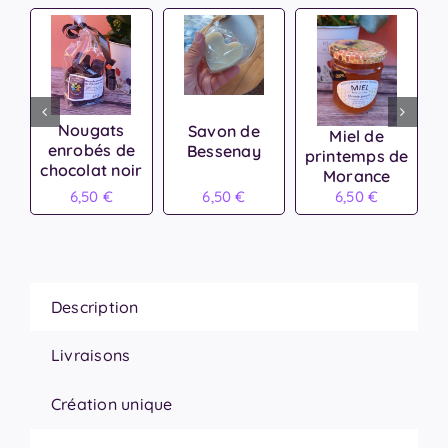
de
fleurs
Nougats
Savon de
Miel de
enrobés de
Bessenay
printemps de
chocolat noir
Morance
6,50
€
6,50
€
6,50
€
Description
Livraisons
Création unique