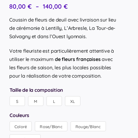
Plage
80,00
€
–
140,00
€
de
prix :
Coussin de fleurs de deuil avec livraison sur lieu
80,00 €
de cérémonie à Lentilly, L’Arbresle, La Tour-de-
à
140,00 €
Salvagny et dans l’Ouest lyonnais.
Votre fleuriste est particulièrement attentive à
utiliser le maximum
de fleurs françaises
avec
les fleurs de saison, les plus locales possibles
pour la réalisation de votre composition.
Taille de la composition
S
M
L
XL

Couleurs
Coloré
Rose/Blanc
Rouge/Blanc
