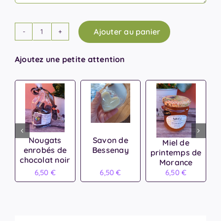
Ajouter au panier
quantité
de
Ajoutez une petite attention
Coussin
fleuri
Nougats
Savon de
Miel de
enrobés de
Bessenay
printemps de
chocolat noir
Morance
6,50
€
6,50
€
6,50
€