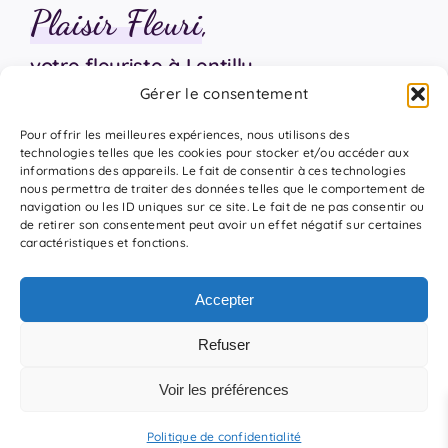
Plaisir Fleuri
,
votre fleuriste à Lentilly
Gérer le consentement
06 18 17 18 94
Pour offrir les meilleures expériences, nous utilisons des
technologies telles que les cookies pour stocker et/ou accéder aux
informations des appareils. Le fait de consentir à ces technologies
nous permettra de traiter des données telles que le comportement de
navigation ou les ID uniques sur ce site. Le fait de ne pas consentir ou
de retirer son consentement peut avoir un effet négatif sur certaines
caractéristiques et fonctions.
A propos
Accepter
Livraison
Refuser
Voir les préférences
MENTIONS LÉGALES
•
CGV
•
CONFIDENTIALITÉ
© TOUS DROITS RÉSERVÉS •
CONCEPTION AGENCE MÉY
Politique de confidentialité