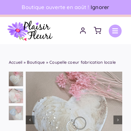
Skip
Boutique ouverte en août !
Ignorer
06 18 17 18 94
•
Livraison à domicile
to
content
Accueil
»
Boutique
»
Coupelle coeur fabrication locale