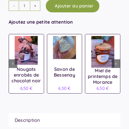
Ajouter au panier
quantité
de
Ajoutez une petite attention
Composition
haute
Rose
&
Blanc
Nougats
Savon de
Miel de
enrobés de
Bessenay
printemps de
chocolat noir
Morance
6,50
€
6,50
€
6,50
€
Description