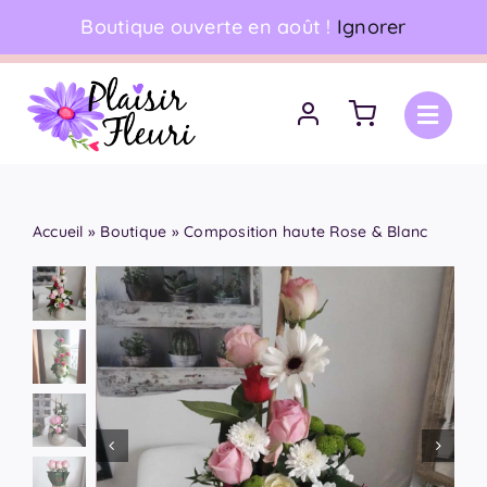
Skip
Boutique ouverte en août !
Ignorer
06 18 17 18 94
•
Livraison à domicile
to
content
Accueil
»
Boutique
»
Composition haute Rose & Blanc