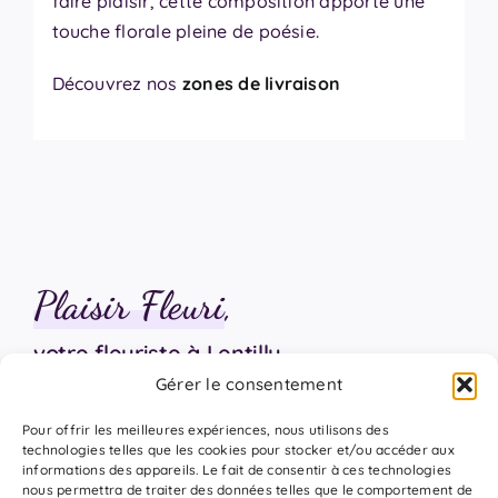
faire plaisir, cette composition apporte une
touche florale pleine de poésie.
Découvrez nos
zones de livraison
Plaisir Fleuri
,
votre fleuriste à Lentilly
Gérer le consentement
06 18 17 18 94
Pour offrir les meilleures expériences, nous utilisons des
technologies telles que les cookies pour stocker et/ou accéder aux
informations des appareils. Le fait de consentir à ces technologies
nous permettra de traiter des données telles que le comportement de