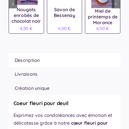
Nougats
Savon de
Miel de
enrobés de
Bessenay
printemps de
chocolat noir
Morance
6,50
€
6,50
€
6,50
€
Description
Livraisons
Création unique
Coeur fleuri pour deuil
Exprimez vos condoléances avec émotion et
délicatesse grâce à notre
cœur fleuri pour