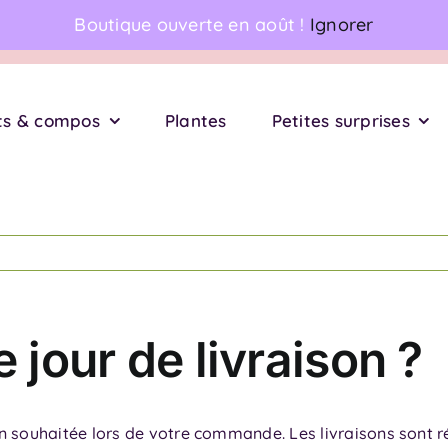
Boutique ouverte en août !
Ignorer
 ★ ★ ★ ★ | 152 avis
Livraison de fleurs à domicile
ts & compos
Plantes
Petites surprises
e jour de livraison ?
n souhaitée lors de votre commande. Les livraisons sont réa