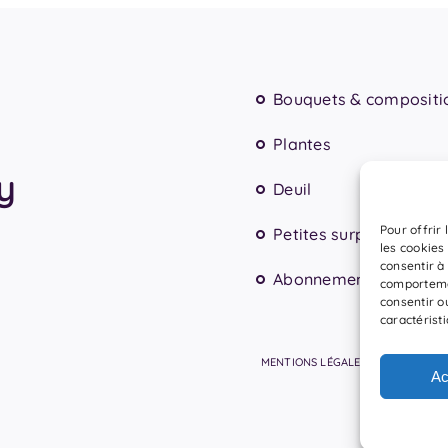
Bouquets & compositi
Plantes
ly
Deuil
Pour offrir
Petites surprises
les cookies
consentir à
Abonnement floral
comportemen
consentir o
caractéristi
MENTIONS LÉGALES
POLIT
Ac