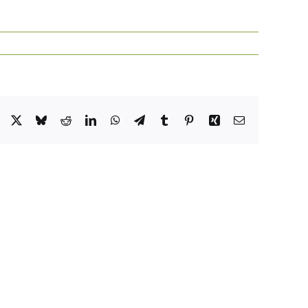
Facebook
X
Bluesky
Reddit
LinkedIn
WhatsApp
Telegram
Tumblr
Pinterest
Xing
Email