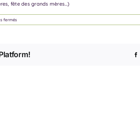
ères, fête des grands mères…)
sur
s fermés
Peut-
on
choisir
le
Platform!
jour
de
livraison
?