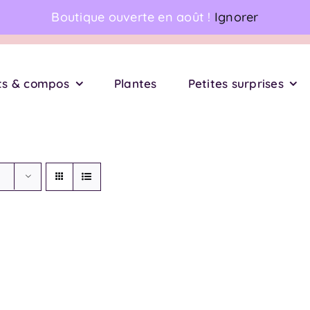
Boutique ouverte en août !
Ignorer
 ★ ★ ★ ★ | 152 avis
Livraison de fleurs à domicile
ts & compos
Plantes
Petites surprises