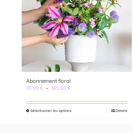
Abonnement floral
Plage
70,00
€
–
385,00
€
de
prix :
Sélectionner les options
Details
70,00 €
Ce
à
produit
385,00 €
a