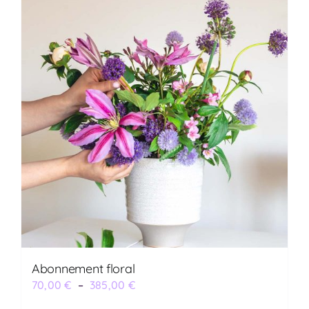
Abonnement floral
Plage
70,00
€
–
385,00
€
de