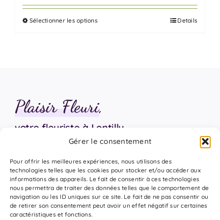
prix :
Sélectionner les options
Details
70,00 €
Ce
à
produit
385,00 €
a
plusieurs
variations.
Les
Plaisir Fleuri
,
options
peuvent
votre fleuriste à Lentilly
être
Gérer le consentement
choisies
sur
06 18 17 18 94
Pour offrir les meilleures expériences, nous utilisons des
la
technologies telles que les cookies pour stocker et/ou accéder aux
informations des appareils. Le fait de consentir à ces technologies
page
nous permettra de traiter des données telles que le comportement de
du
navigation ou les ID uniques sur ce site. Le fait de ne pas consentir ou
de retirer son consentement peut avoir un effet négatif sur certaines
produit
caractéristiques et fonctions.