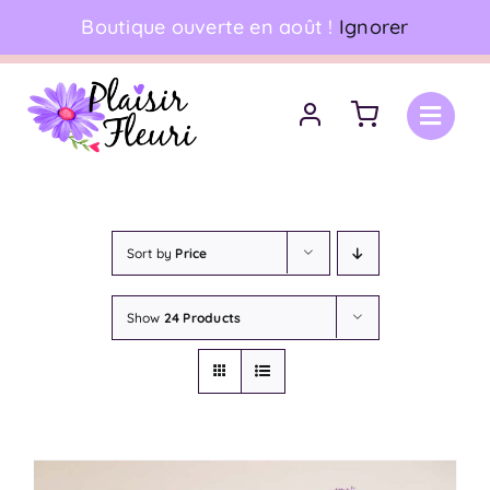
Skip
Boutique ouverte en août !
Ignorer
06 18 17 18 94
•
Livraison à domicile
to
content
Sort by
Price
Show
24 Products