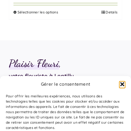
prix :
Sélectionner les options
Details
70,00 €
Ce
à
produit
385,00 €
a
plusieurs
variations.
Les
Plaisir Fleuri
,
options
peuvent
votre fleuriste à Lentilly
être
Gérer le consentement
choisies
sur
06 18 17 18 94
Pour offrir les meilleures expériences, nous utilisons des
la
technologies telles que les cookies pour stocker et/ou accéder aux
informations des appareils. Le fait de consentir à ces technologies
page
nous permettra de traiter des données telles que le comportement de
du
navigation ou les ID uniques sur ce site. Le fait de ne pas consentir ou
de retirer son consentement peut avoir un effet négatif sur certaines
produit
caractéristiques et fonctions.