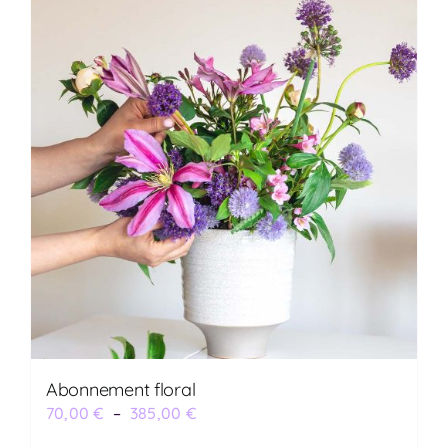
Abonnement floral
Plage
70,00
€
–
385,00
€
de