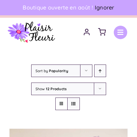
Skip
Boutique ouverte en août !
Ignorer
06 18 17 18 94
•
Livraison à domicile
to
content
Sort by
Popularity
Show
12 Products