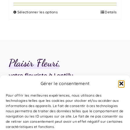
prix :
Sélectionner les options
Details
70,00 €
Ce
à
produit
385,00 €
a
plusieurs
variations.
Les
Plaisir Fleuri
,
options
peuvent
votre fleuriste à Lentilly
être
Gérer le consentement
choisies
sur
06 18 17 18 94
Pour offrir les meilleures expériences, nous utilisons des
la
technologies telles que les cookies pour stocker et/ou accéder aux
informations des appareils. Le fait de consentir à ces technologies
page
nous permettra de traiter des données telles que le comportement de
du
navigation ou les ID uniques sur ce site. Le fait de ne pas consentir ou
de retirer son consentement peut avoir un effet négatif sur certaines
produit
caractéristiques et fonctions.