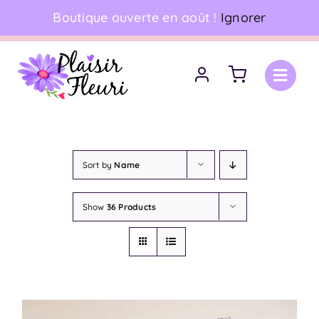
Skip
Boutique ouverte en août !
Ignorer
06 18 17 18 94
•
Livraison à domicile
to
content
Sort by
Name
Show
36 Products