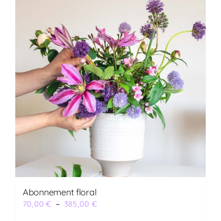
Abonnement floral
Plage
70,00
€
–
385,00
€
de