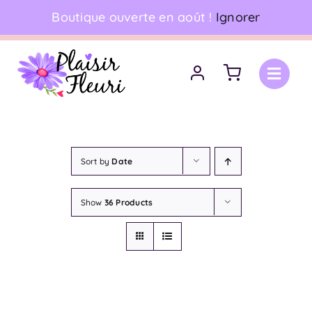
Skip
Boutique ouverte en août !
Ignorer
06 18 17 18 94
•
Livraison à domicile
to
content
Sort by
Date
Show
36 Products