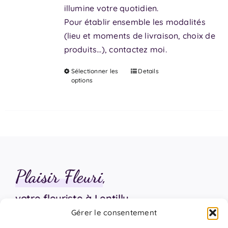
illumine votre quotidien.
Pour établir ensemble les modalités
(lieu et moments de livraison, choix de
produits…), contactez moi.
Sélectionner les
Details
Ce
options
produit
a
plusieurs
variations.
Les
options
peuvent
Plaisir Fleuri
,
être
choisies
votre fleuriste à Lentilly
sur
Gérer le consentement
la