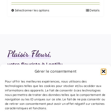
prix :
Sélectionner les options
Details
70,00 €
Ce
à
produit
385,00 €
a
plusieurs
variations.
Les
Plaisir Fleuri
,
options
peuvent
votre fleuriste à Lentilly
être
Gérer le consentement
choisies
sur
06 18 17 18 94
Pour offrir les meilleures expériences, nous utilisons des
la
technologies telles que les cookies pour stocker et/ou accéder aux
informations des appareils. Le fait de consentir à ces technologies
page
nous permettra de traiter des données telles que le comportement de
du
navigation ou les ID uniques sur ce site. Le fait de ne pas consentir ou
de retirer son consentement peut avoir un effet négatif sur certaines
produit
caractéristiques et fonctions.