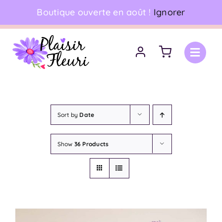
Skip
Boutique ouverte en août !
Ignorer
06 18 17 18 94
•
Livraison à domicile
to
content
Sort by
Date
Show
36 Products