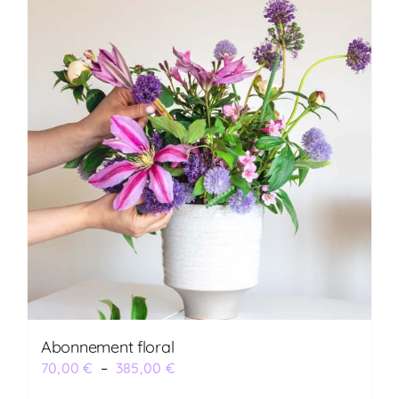
Abonnement floral
Plage
70,00
€
–
385,00
€
de