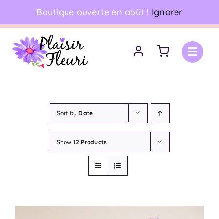
Skip
Boutique ouverte en août !
Ignorer
06 18 17 18 94
•
Livraison à domicile
to
content
Sort by
Date
Show
12 Products