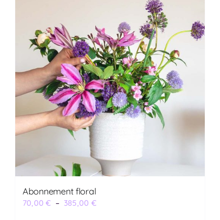
Abonnement floral
Plage
70,00
€
–
385,00
€
de