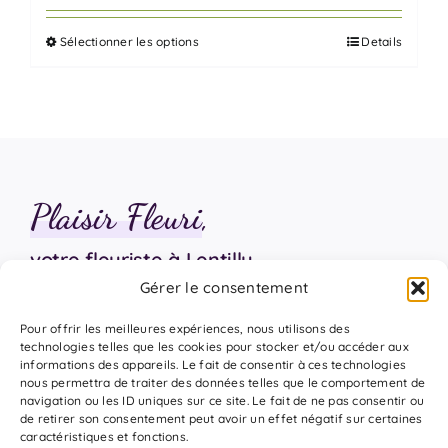
prix :
Sélectionner les options
Details
70,00 €
Ce
à
produit
385,00 €
a
plusieurs
variations.
Les
Plaisir Fleuri
,
options
peuvent
votre fleuriste à Lentilly
être
Gérer le consentement
choisies
sur
06 18 17 18 94
Pour offrir les meilleures expériences, nous utilisons des
la
technologies telles que les cookies pour stocker et/ou accéder aux
informations des appareils. Le fait de consentir à ces technologies
page
nous permettra de traiter des données telles que le comportement de
du
navigation ou les ID uniques sur ce site. Le fait de ne pas consentir ou
de retirer son consentement peut avoir un effet négatif sur certaines
produit
caractéristiques et fonctions.